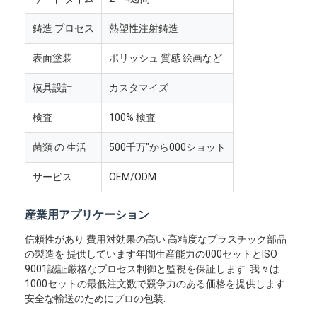
鋳造 プロセス
熱塑性注射鋳造
表面塗装
ポリッシュ 質感 絵画など
模具設計
カスタマイズ
検査
100% 検査
菌類 の 生活
500千万"から000ショット
サービス
OEM/ODM
産業用アプリケーション
家
信頼性があり 費用対効果の高い 高精度なプラスチック部品
の製造を 提供しています年間生産能力の000セットとISO
製品
9001認証厳格なプロセス制御と監視を保証します. 我々は
1000セットの最低注文数で競争力のある価格を提供します.
安全な輸送のためにプロの包装.
ビデオ