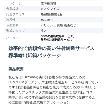
パッケージ
標準輸出箱
金型設計
カスタマイズ
鋳造プロセス
熱塑性注射鋳造
許容性
±0.02mm
表面塗装
ポリッシュ 質感 絵画など
形成のタイプ
注入
,
ODMの射出成形サービス
ハイライト:
熱塑性注射鋳造サービス
効率的で信頼性の高い注射鋳造サービス
標準輸出紙箱パッケージ
製品概要
私たちは,0.02mmの狭い許容度を持つ部品のための
OEM/ODMプラスチック注射鋳造製造サービスを提供してい
ます.熱塑性注射鋳造と精密な模具作成のためのCNC加工に
特化したプラスチックの部品の大量生産に 信頼性とコスト
効率が良いのです高品質の製品を自動車業界に提供するた
めに医療,消費者,産業用アプリケーション