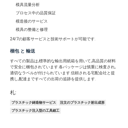
ワン ショット射出成形
模具流量分析
プロセス中の品質保証
Overmoldingの射出成形
模造後のサービス
oemの射出成形
模具の整備と修理
24/7の顧客サービスと技術サポートが可能です.
射出成形を挿入して下さい
梱包 と 輸送
電子工学の射出成形
すべての製品は,標準的な輸出用紙箱を用いて,高品質の材料
シリコーンの射出成形
で安全に梱包されています.各パッケージは慎重に検査され,
適切なラベルが付けられています.信頼される宅配会社と提
携し,配達まですべての出荷の追跡を提供します.
ダイ カスト サービスは
札:
プラスチック鋳造物サービス
注文のプラスチック射出成形
プラスチック注入型の工具細工