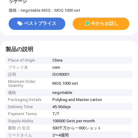
ッケージ
価格：negotiable
MOQ：MOQ 1000 set
ベストプライス
今からお話し
製品の説明
Place of Origin
China
ブランド名
own
証明
ISO90001
Minimum Order
MOQ 1000 set
Quantity
価格
negotiable
Packaging Details
Polybag and Master carton
Delivery Time
45-50days
Payment Terms
T/T
Supply Ability
100000 Sets per month
菌類 の 生活
500千万から一000ショット
リードタイム
2〜4週間