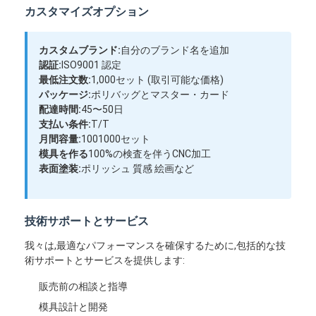
カスタマイズオプション
私達について
工場旅行
カスタムブランド:
自分のブランド名を追加
認証:
ISO9001 認定
私達に連絡しなさい
最低注文数:
1,000セット (取引可能な価格)
パッケージ:
ポリバッグとマスター・カード
場合
配達時間:
45〜50日
支払い条件:
T/T
今からお話し
月間容量:
1001000セット
模具を作る
100%の検査を伴うCNC加工
表面塗装:
ポリッシュ 質感 絵画など
射出成形サービス
技術サポートとサービス
プラスチック射出成形サービス
我々は,最適なパフォーマンスを確保するために,包括的な技
術サポートとサービスを提供します:
二重打撃の射出成形
販売前の相談と指導
精密射出成形
模具設計と開発