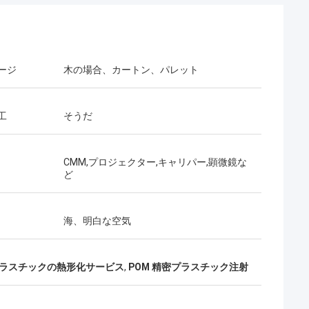
ージ
木の場合、カートン、パレット
前の生産の結果と
トを作り出してほ
工
そうだ
CMM,プロジェクター,キャリパー,顕微鏡な
ど
海、明白な空気
m プラスチックの熱形化サービス
,
POM 精密プラスチック注射