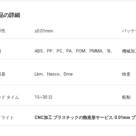
品の詳細
Raffy
Receb
容性
パッケ
±0.01mm
すばらしい仕事をしています、
顧客はそれらがあなたの
sonのそれによってがとても困難である
嬉しかったのでプロダク
desratndありがとう
しいです。
料
ABS、PP、PC、PA、POM、PMMA、等。
機械加
根基
Lkm、Hasco、Dme
検査
ード タイム
15~30 日
船舶
イライト
CNC加工 プラスチックの熱造形サービス
,
0.01m