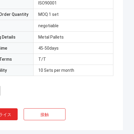
ISO90001
Order Quantity
MOQ 1 set
negotiable
 Details
Metal Pallets
Time
45-50days
Terms
T/T
lity
10 Sets per month
ライス
接触