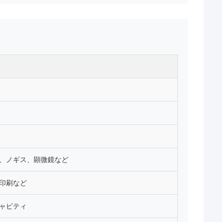
、ノギス、顕微鏡など
印刷など
ャビティ