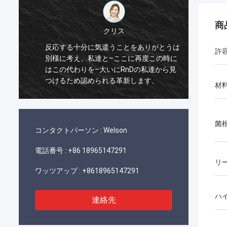
商
クリス
反応する十分に気遣うことをありがとうは
許
はい、
別様に考え、私達と–ここに再度この時に
Wel
はこの代わりを–大いにRnDの私達から見
Iのun
つけるため認められる革新します、
材
菌
コンタクトパーソン :
Welson
電話番号 :
+86 18965147291
リ
ワッツアップ :
+8618965147291
ハ
連絡先