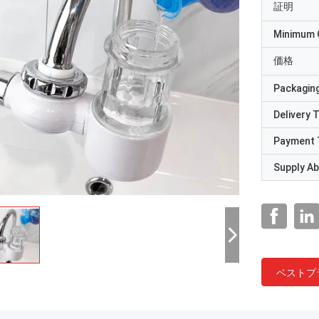
証明
Minimum 
価格
Packaging
Delivery 
Payment 
Supply Abi
ベストプ