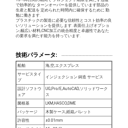
で効率的な ターンオーバーを提供しています部品の
生産と配送を 定められた時間内に確保するために 勤
勉に働きます.
プラスチックの製造に必要な信頼性とコスト効率の良
いソリューションを提供します. 表面仕上げオプショ
ン,幅広い材料,CNC加工の統合精度と卓越性であなた
の要求を満たす能力を持っています.
技術パラメータ:
船舶
海,空,エクスプレス
サービスタイ
インジェクション 鋳造 サービス
プ
設計ソフトウ
UG,Pro/E,AutoCAD,ソリッドワーク
ェア
ス
家
菌根基
LKM,HASCO,DME
製品
パッケージ
木製ケース,紙箱,パレット
許容性
±0.01mm
ビデオ