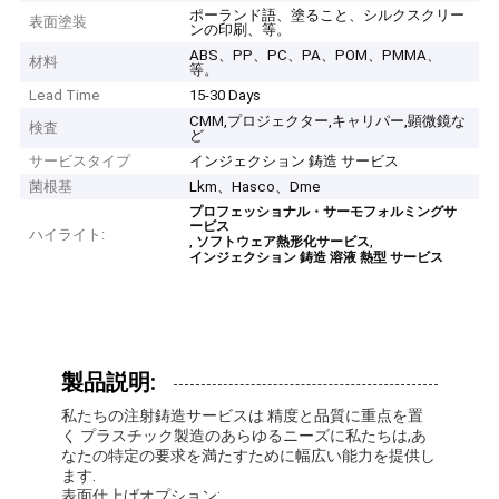
ポーランド語、塗ること、シルクスクリー
表面塗装
ンの印刷、等。
ABS、PP、PC、PA、POM、PMMA、
材料
等。
Lead Time
15-30 Days
CMM,プロジェクター,キャリパー,顕微鏡な
検査
ど
サービスタイプ
インジェクション 鋳造 サービス
菌根基
Lkm、Hasco、Dme
プロフェッショナル・サーモフォルミングサ
ービス
ハイライト:
,
,
ソフトウェア熱形化サービス
インジェクション 鋳造 溶液 熱型 サービス
製品説明:
私たちの注射鋳造サービスは 精度と品質に重点を置
く プラスチック製造のあらゆるニーズに私たちは,あ
なたの特定の要求を満たすために幅広い能力を提供し
ます.
表面仕上げオプション: