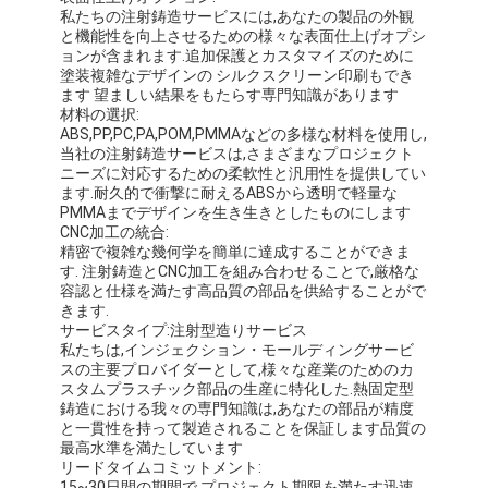
私たちの注射鋳造サービスには,あなたの製品の外観
と機能性を向上させるための様々な表面仕上げオプシ
ョンが含まれます.追加保護とカスタマイズのために
塗装複雑なデザインの シルクスクリーン印刷もでき
ます 望ましい結果をもたらす専門知識があります
材料の選択:
ABS,PP,PC,PA,POM,PMMAなどの多様な材料を使用し,
当社の注射鋳造サービスは,さまざまなプロジェクト
ニーズに対応するための柔軟性と汎用性を提供してい
ます.耐久的で衝撃に耐えるABSから透明で軽量な
PMMAまでデザインを生き生きとしたものにします
CNC加工の統合:
精密で複雑な幾何学を簡単に達成することができま
す. 注射鋳造とCNC加工を組み合わせることで,厳格な
容認と仕様を満たす高品質の部品を供給することがで
きます.
サービスタイプ:注射型造りサービス
私たちは,インジェクション・モールディングサービ
スの主要プロバイダーとして,様々な産業のためのカ
スタムプラスチック部品の生産に特化した.熱固定型
鋳造における我々の専門知識は,あなたの部品が精度
と一貫性を持って製造されることを保証します品質の
最高水準を満たしています
リードタイムコミットメント:
15~30日間の期間で プロジェクト期限を満たす迅速