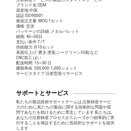
ブランド名:OEM
原産地:中国
認証:ISO90001
最低注文量: MOQ 1セット
価格: 交渉
パッケージの詳細: メタルパレット
納期: 45~50日
支払い条件:T/T
供給能力:月10セット
表面仕上げ: 磨き,塗装,シークリーン印刷,など
CNC加工:はい
配送時間: 15~30 日
菌類寿命: 500,000-1,000ショット
サービスタイプ:注射型造りサービス
サポートとサービス
私たちの製品技術サポートチームは,注射鋳造サービ
スのために,私たちの製品に関する技術的な問題や質
問であなたを助けるために専念しています.私たちは,
あなたの注射鋳造プロセスがスムーズかつ効率的に実
行することを保証するために包括的なサポートを提供
します.