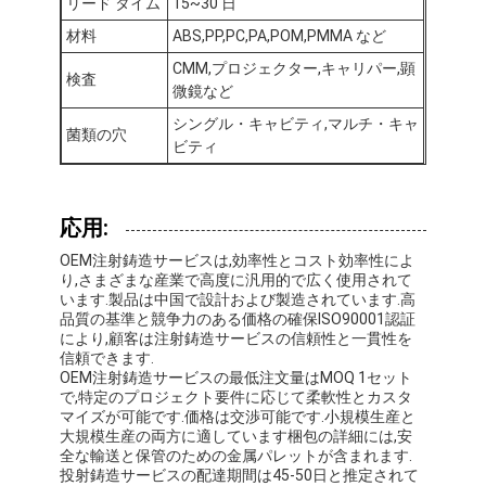
リード タイム
15~30 日
私達について
材料
ABS,PP,PC,PA,POM,PMMA など
工場旅行
CMM,プロジェクター,キャリパー,顕
検査
微鏡など
私達に連絡しなさい
シングル・キャビティ,マルチ・キャ
菌類の穴
ビティ
場合
今からお話し
応用:
OEM注射鋳造サービスは,効率性とコスト効率性によ
り,さまざまな産業で高度に汎用的で広く使用されて
います.製品は中国で設計および製造されています.高
射出成形サービス
品質の基準と競争力のある価格の確保ISO90001認証
により,顧客は注射鋳造サービスの信頼性と一貫性を
プラスチック射出成形サービス
信頼できます.
OEM注射鋳造サービスの最低注文量はMOQ 1セット
で,特定のプロジェクト要件に応じて柔軟性とカスタ
二重打撃の射出成形
マイズが可能です.価格は交渉可能です.小規模生産と
大規模生産の両方に適しています梱包の詳細には,安
精密射出成形
全な輸送と保管のための金属パレットが含まれます.
投射鋳造サービスの配達期間は45-50日と推定されて