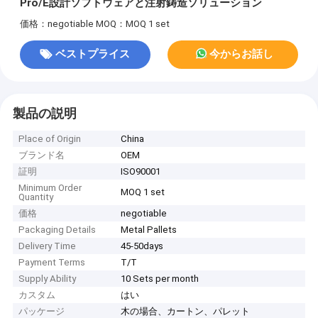
Pro/E設計ソフトウェアと注射鋳造ソリューション
価格：negotiable
MOQ：MOQ 1 set
ベストプライス
今からお話し
製品の説明
Place of Origin
China
ブランド名
OEM
証明
ISO90001
Minimum Order
MOQ 1 set
Quantity
価格
negotiable
Packaging Details
Metal Pallets
Delivery Time
45-50days
Payment Terms
T/T
Supply Ability
10 Sets per month
カスタム
はい
パッケージ
木の場合、カートン、パレット