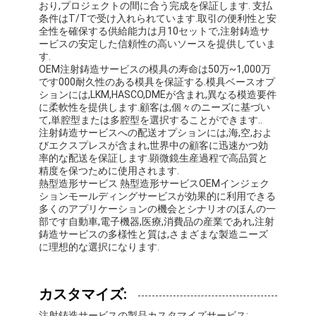
おり,プロジェクトの間に合う完成を保証します. 支払
ワン ショット射出成形
条件はT/Tで受け入れられています.取引の便利性と安
全性を確保する供給能力は月10セットで,注射鋳造サ
Overmoldingの射出成形
ービスの安定した信頼性の高いソースを提供していま
す.
OEM注射鋳造サービスの模具の寿命は50万~1,000万
oemの射出成形
です000耐久性のある模具を保証する.模具ベースオプ
ションには,LKM,HASCO,DMEが含まれ,異なる模造要件
射出成形を挿入して下さい
に柔軟性を提供します.顧客は,個々のニーズに基づい
て,単腔型または多腔型を選択することができます..
注射鋳造サービスへの配送オプションには,海,空,およ
電子工学の射出成形
びエクスプレスが含まれ,世界中の顧客に迅速かつ効
率的な配送を保証します.顕微鏡生産過程で高品質と
シリコーンの射出成形
精度を保つために使用されます.
熱型造形サービス 熱型造形サービスOEMインジェク
ダイ カスト サービスは
ションモールディングサービスが効果的に利用できる
多くのアプリケーションの機会とシナリオのほんの一
部です自動車,電子機器,医療,消費品の産業であれ,注射
鋳造サービスの多様性と質は,さまざまな製造ニーズ
に理想的な選択になります.
カスタマイズ:
注射鋳造サービスの製品カスタマイズサービス: