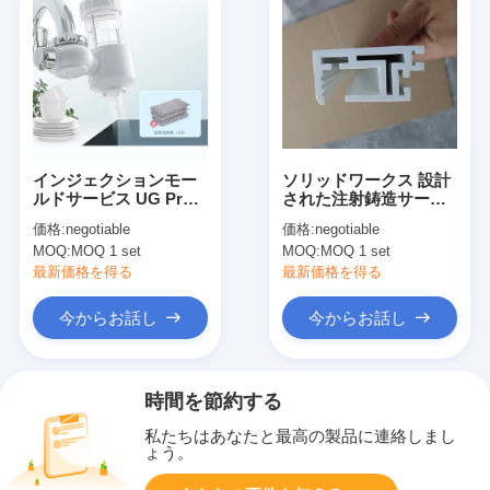
インジェクションモー
ソリッドワークス 設計
ルドサービス UG Pro/E
された注射鋳造サービ
ソリッドワークスを使
ス DME 模具ベースと
価格:
negotiable
価格:
negotiable
用したカスタムモール
航空輸送
MOQ:
MOQ 1 set
MOQ:
MOQ 1 set
ドデザイン
最新価格を得る
最新価格を得る
今からお話し
今からお話し
時間を節約する
私たちはあなたと最高の製品に連絡しまし
ょう。