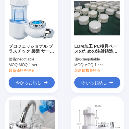
プロフェッショナル プ
EDM加工 PC模具ベー
ラスチック 製造 サービ
スのための注射鋳造サ
ス ハスコ 模具 ベース
ービス
価格:
negotiable
価格:
negotiable
と CNC 加工
MOQ:
MOQ 1 set
MOQ:
MOQ 1 set
最新価格を得る
最新価格を得る
今からお話し
今からお話し
家
製品
ビデオ