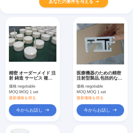
あなたの要件を与える
精密 オーダーメイド 注
医療機器のための精密
射 鋳造 サービス 複数
注射型製品,包括的な検
の表面 完成品 長い模具
査
価格:
negotiable
価格:
negotiable
寿命
MOQ:
MOQ 1 set
MOQ:
MOQ 1 set
最新価格を得る
最新価格を得る
今からお話し
今からお話し