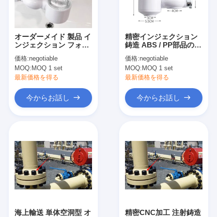
私達について
工場旅行
オーダーメイド 製品 イ
精密インジェクション
ンジェクション フォー
鋳造 ABS / PP部品のた
私達に連絡しなさい
ム サービス
めのCMM検査
価格:
negotiable
価格:
negotiable
MOQ:
MOQ 1 set
MOQ:
MOQ 1 set
場合
最新価格を得る
最新価格を得る
今からお話し
今からお話し
今からお話し
射出成形サービス
プラスチック射出成形サービス
二重打撃の射出成形
精密射出成形
海上輸送 単体空洞型 オ
精密CNC加工 注射鋳造