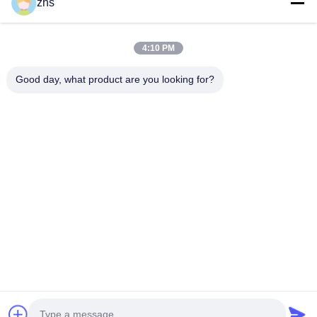
zhs
私たちのカテゴリー
4:10 PM
Good day, what product are you looking for?
射出成形サービス
プラスチック射出成形
二重打撃の射出
サービス
Desktop Site
ホーム
企業情報
お問い合わせ
地図
プライバシーポリシー
品質
射出成形サービス
中国工場.Copyright © 2026 Xiamen Creator
Technology. All Rights Reserved.