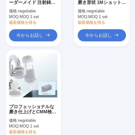
ーダーメイド 注射鋳造
磨き形状 1Mショット寿
ワン ショット射出成形
サービス
命
価格:
negotiable
価格:
negotiable
MOQ:
Overmoldingの射出成形
MOQ 1 set
MOQ:
MOQ 1 set
最新価格を得る
最新価格を得る
oemの射出成形
今からお話し
今からお話し
射出成形を挿入して下さい
電子工学の射出成形
シリコーンの射出成形
ダイ カスト サービスは
プロフェッショナルな
磨き仕上げとCMM検査
のためのUGソフトウェ
価格:
negotiable
アサポートでカスタム
MOQ:
MOQ 1 set
注射鋳造
最新価格を得る