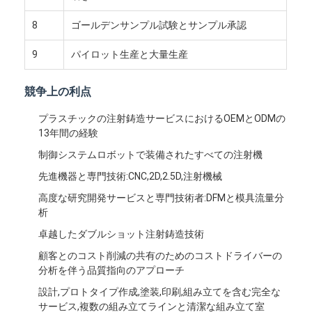
私達について
8
ゴールデンサンプル試験とサンプル承認
工場旅行
9
パイロット生産と大量生産
私達に連絡しなさい
競争上の利点
場合
プラスチックの注射鋳造サービスにおけるOEMとODMの
13年間の経験
今からお話し
制御システムロボットで装備されたすべての注射機
先進機器と専門技術:CNC,2D,2.5D,注射機械
射出成形サービス
高度な研究開発サービスと専門技術者:DFMと模具流量分
析
プラスチック射出成形サービス
卓越したダブルショット注射鋳造技術
顧客とのコスト削減の共有のためのコストドライバーの
二重打撃の射出成形
分析を伴う品質指向のアプローチ
精密射出成形
設計,プロトタイプ作成,塗装,印刷,組み立てを含む完全な
サービス,複数の組み立てラインと清潔な組み立て室