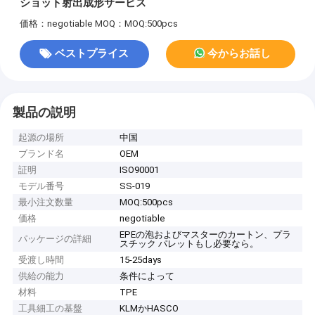
ショット射出成形サービス
価格：negotiable
MOQ：MOQ:500pcs
ベストプライス
今からお話し
製品の説明
起源の場所
中国
ブランド名
OEM
証明
ISO90001
モデル番号
SS-019
最小注文数量
MOQ:500pcs
価格
negotiable
EPEの泡およびマスターのカートン、プラ
パッケージの詳細
スチック パレットもし必要なら。
受渡し時間
15-25days
供給の能力
条件によって
材料
TPE
工具細工の基盤
KLMかHASCO