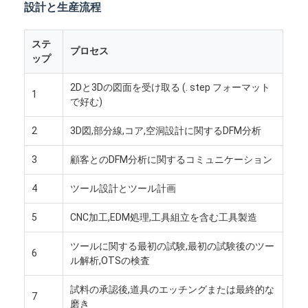
設計と生産流程
ステ
プロセス
ップ
2Dと3Dの図面を受け取る (. step フォーマット
1
で好む)
2
3D図,部分線,コア,空洞設計に関するDFM分析
3
顧客とのDFM分析に関するコミュニケーション
4
ツール設計とツール計画
5
CNC加工,EDM処理,工具組立を含む工具製造
家
ツールに関する最初の試験,最初の試験後のツー
6
製品
ル解析,OTSの検査
試料の承認後,道具のエッチングまたは最終的な
ビデオ
7
磨き