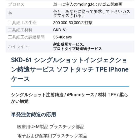
プロセス
単一に注入のmolingおよびゴム製絵画
色と、あなたに従って要求して下さいカス
色
タマイズされる、
工具細工の生命
300,000-50,000の打撃
工具細工材料
SKD-61
工具細工の調達期間
35-40days
,
射出成形サービス
ハイライト:
プロトタイプ鋳造物サービス
SKD-61 シングルショットインジェクショ
ン鋳造サービス ソフトタッチ TPE iPhone
ケース
シングルショット注射鋳造 / iPhoneケース / 材料 TPE / 柔ら
かい触覚
単発注射鋳造の応用
医療用OEM製品 プラスチック部品
電子および産業用プラスチック製品