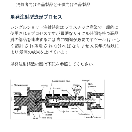
消費者向け全品製品と子供向け全品製品
単発注射型造形プロセス
シングルショット注射鋳造は プラスチック産業で一般的に
使用されるプロセスですが 最適なサイクル時間を持つ高品
質の部品を達成するには 専門知識が必要ですツール は 正し
く 設計 さ れ 製造 さ れ なけれ ば なり ませ ん長年の経験に
より 最高の成果を上げています
単発注射鋳造の図は下記を参照してください.