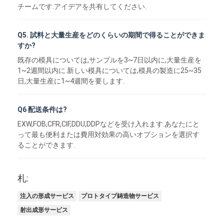
チームです.アイデアを共有してください.
Q5. 試料と大量生産をどのくらいの期間で得ることができま
すか?
既存の模具については,サンプルを3~7日以内に,大量生産を
1~2週間以内に.新しい模具については,模具の製造に25~35
日,大量生産に1~4週間を要します.
Q6 配送条件は?
EXW,FOB,CFR,CIF,DDU,DDPなどを受け入れます.あなたにと
って最も便利または費用対効果の高いオプションを選択す
ることができます.
札:
注入の形成サービス
プロトタイプ鋳造物サービス
射出成形サービス