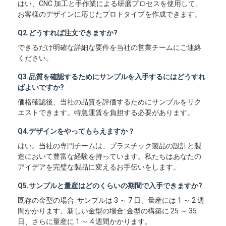
はい、CNC 加工と手作業による研磨プロセスを使用して、
ワン ショット射出成形
お客様のデザインに応じたプロトタイプを作成できます。
Overmoldingの射出成形
Q2.どうすれば注文できますか?
できるだけ明確な詳細な要件を当社の営業チームにご連絡
oemの射出成形
ください。
射出成形を挿入して下さい
Q3.品質を確認するためにサンプルを入手するにはどうすれ
ばよいですか?
電子工学の射出成形
価格確認後、当社の品質を評価するためにサンプルをリク
エストできます。特急運賃を負担する必要があります。
シリコーンの射出成形
Q4.デザインをやってもらえますか？
ダイ カスト サービスは
はい。当社の専門チームは、プラスチック製品の設計と製
造において豊富な経験を持っています。私たちはあなたの
アイデアを完璧な製品に変えるお手伝いをします。
Q5.サンプルと量産はどのくらいの期間で入手できますか?
既存の金型の場合: サンプルは 3 ～ 7 日、量産には 1 ～ 2 週
間かかります。新しい金型の場合: 金型の構築に 25 ～ 35
日、さらに量産に 1 ～ 4 週間かかります。