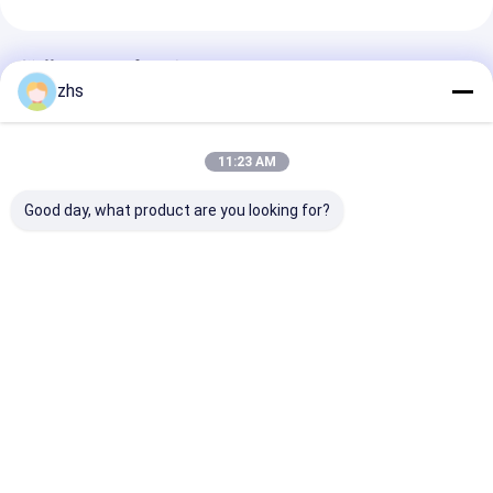
推薦されたプロダクト
zhs
11:23 AM
Good day, what product are you looking for?
ワン ショット射出成形
ワン ショット射出成形
ワン ショット
のelectornicカバー/柔
のelectornicカバー/光
形/スクリーン
らかいタッチのペンキ/
沢ペンキの紫外線処置/
パネル/物質的な
印刷/物質的なABS
物質的なABS
い質の表面/印
ベストプライス
ベストプライス
ベストプラ
Desktop Site
ホーム
企業情報
お問い合わせ
地図
プライバシーポリシー