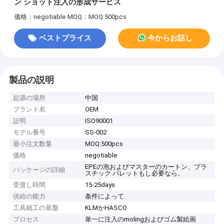
ン ショット注入の形成サービス
価格：negotiable
MOQ：MOQ:500pcs
ベストプライス
今からお話し
製品の説明
起源の場所
中国
ブランド名
OEM
証明
ISO90001
モデル番号
SS-002
最小注文数量
MOQ:500pcs
価格
negotiable
EPEの泡およびマスターのカートン、プラ
パッケージの詳細
スチック パレットもし必要なら。
受渡し時間
15-25days
供給の能力
条件によって
工具細工の基盤
KLMかHASCO
プロセス
単一に注入のmolingおよびゴム製絵画