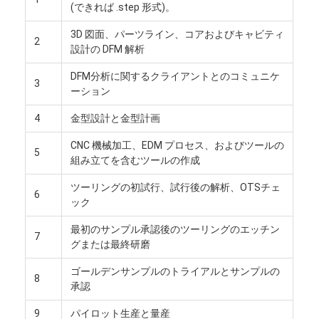
(できれば .step 形式)。
3D 図面、パーツライン、コアおよびキャビティ
2
設計の DFM 解析
DFM分析に関するクライアントとのコミュニケ
3
ーション
4
金型設計と金型計画
CNC 機械加工、EDM プロセス、およびツールの
5
組み立てを含むツールの作成
ツーリングの初試行、試行後の解析、OTSチェ
6
ック
最初のサンプル承認後のツーリングのエッチン
7
家
グまたは最終研磨
製品
ゴールデンサンプルのトライアルとサンプルの
8
承認
ビデオ
9
パイロット生産と量産