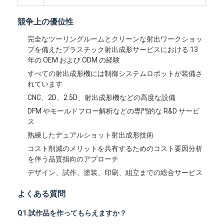
私達について
競争上の優位性
工場旅行
完全なツーリングルームとクリーンな射出ワークショッ
プを備えたプラスチック射出成形サービスにおける 13
私達に連絡しなさい
年の OEM および ODM の経験
すべての射出成形機には制御システムロボットが装備さ
場合
れています
CNC、2D、2.5D、射出成形機などの高度な設備
今からお話し
DFM やモールドフロー解析などの専門的な R&D サービ
ス
熟練したデュアルショット射出成形技術
射出成形サービス
コスト削減のメリットを共有するためのコスト要因分析
を伴う品質指向のアプローチ
プラスチック射出成形サービス
デザイン、試作、塗装、印刷、組立までの総合サービス
二重打撃の射出成形
よくある質問
精密射出成形
Q1.試作品を作ってもらえますか？